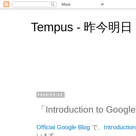
Tempus - 昨今明日
2008/05/25
「Introduction to Googl
Official Google Blog
で、
Introductio
います。