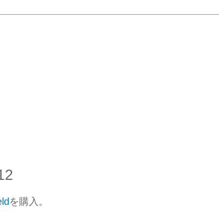
12
ld
を購入。