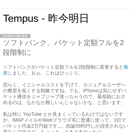
Tempus - 昨今明日
2008/08/05
ソフトバンク、パケット定額フルを2
段階制に
ソフトバンクがパケット定額フルを2段階制に変更すると
発
表
しました。おぉ、これはびっくり。
恐らく、イニシャルコストを下げて、カジュアルユーザへ
の敷居を低くする戦略ですね。でも、iPhoneは気にせずパ
ケット通信をジャブジャブ使っちゃうので、最低額におさ
めるのは、なかなか難しいんじゃないかな、と思います。
私は特に YouTube とか見まくっているわけではないです
が、IMAPメイルやWebブラウズ等に普通に使って、3日で
パケット代金2万円超です...。勿論5985円しか請求されない
筈なんですけど、ちょっと、どきどきだったり。