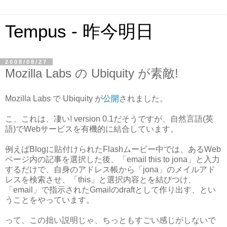
Tempus - 昨今明日
2008/08/27
Mozilla Labs の Ubiquity が素敵!
Mozilla Labs で Ubiquity が
公開
されました。
こ、これは、凄い! version 0.1だそうですが、自然言語(英
語)でWebサービスを有機的に結合しています。
例えばBlogに貼付けられたFlashムービー中では、あるWeb
ページ内の記事を選択した後、「email this to jona」と入力
するだけで、自身のアドレス帳から「jona」のメイルアド
レスを検索させ、「this」と選択内容とを結びつけ、
「email」で指示されたGmailのdraftとして作り出す、とい
うことをやっています。
って、この拙い説明じゃ、ちっともすごい感じがしないで