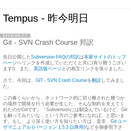
Tempus - 昨今明日
2008/08/13
Git - SVN Crash Course 邦訳
先日公開した
Subversion FAQの邦訳
は
本家サイトのトップ
ページ
へリンクを作成していただくと共に(有り難うござい
ます!)、また、
英語版ページ
との相互リンクを張りました。
さて、今回は、
GIT - SVN Crash Course
を
翻訳
してみまし
た。
この春くらいから、ネットワーク的に切り離された幾つか
の場所で開発を行う必要が生じた、そんな制約を支えてく
れたのがGitです。「Subversionには馴染んでいるけど、Git
も触ってみたいな」という方のご参考になれば、と思いま
す。もし、より深く使い方を知りたい方は、是非、
Git ユー
ザマニュアル (バージョン 1.5.3 以降用)
などを御参照下さ