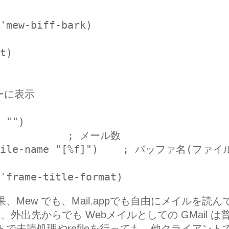
。
'mew-biff-bark)
t)
バーに表示
 "")
g            ; メール数
r-file-name "[%f]")    ; バッファ名(ファイ
'frame-title-format)
Mew でも、Mail.appでも自由にメイルを読ん
論、外出先からでも Webメイルとしての GMail は
未読処理やrefileを行っても、他クライアント