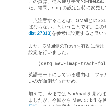
この点は、従来通り手元のFreeBS
た。結果、smtpの設定は特に変更
一点注意することは、GMailとの
ばならない、ということです。この
dist 27313]
を参考に設定すると良い
また、GMail側のTrashを有効に
設定を行いました。
(setq mew-imap-trash-fol
英語モードにしている理由は、フォ
いのが面倒だったため。
加えて、今までは /var/mail を見れ
ましたが、今回から Mew の bif