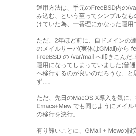
運用方法は、手元のFreeBSD内の/v
み込む、という至ってシンプルなも
けていた為、一番理にかなった運用
ただ、2年ほど前に、自ドメインの運用を G
のメイルサーバ(実体はGMail)から f
FreeBSD の /var/mail へ
運用になってしまっていました(普通なら、直
へ移行するのが良いのだろうな、と
ず...。
ただ、先日のMacOS X導入を気に、折角な
Emacs+Mew でも同じようにメ
の移行を決行。
有り難いことに、GMail + Me