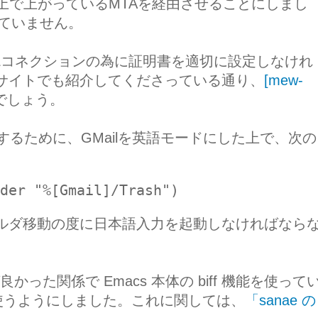
D上で上がっているMTAを経由させることにしまし
していません。
SSLコネクションの為に証明書を適切に設定しなけれ
サイトでも紹介してくださっている通り、
[mew-
でしょう。
活用するために、GMailを英語モードにした上で、次の
der "%[Gmail]/Trash")
ルダ移動の度に日本語入力を起動しなければなら
ば良かった関係で Emacs 本体の biff 機能を使って
f を使うようにしました。これに関しては、
「sanae の