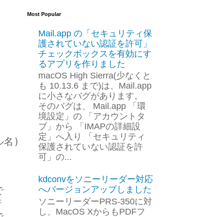
Most Popular
Mail.app の「セキュリティ保
護されていない認証を許可」
チェックボックスを有効にす
るアプリを作りました
macOS High Sierra(少なくと
も 10.13.6 まで)は、Mail.app
に小さなバグがあります。
そのバグは、 Mail.app 「環
境設定」の 「アカウントタ
ブ」から 「IMAPの詳細設
定」へ入り 「セキュリティ
ル名)
保護されていない認証を許
可」の...
kdconvをソニーリーダー対応
へバージョンアップしました
で
ソニーリーダーPRS-350に対
普
し、MacOS XからもPDFフ
で