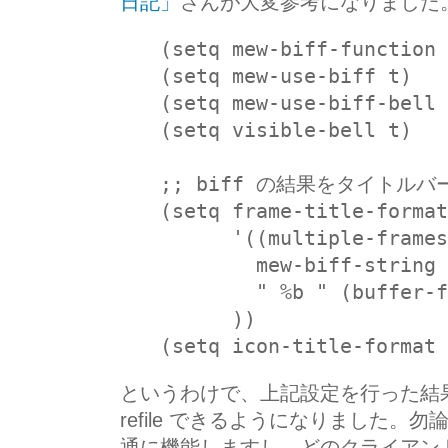
日記」
さんが大変参考になりました
(setq mew-biff-function 
(setq mew-use-biff t)
(setq mew-use-biff-bell 
(setq visible-bell t)
;; biff の結果をタイトル
(setq frame-title-format
      '((multiple-frames
        mew-biff-strin
        " %b " (buffe
      ))
(setq icon-title-format 
というわけで、上記設定を行った結果、
refile できるようになりました。勿
通に機能しますし、どのクライアントで