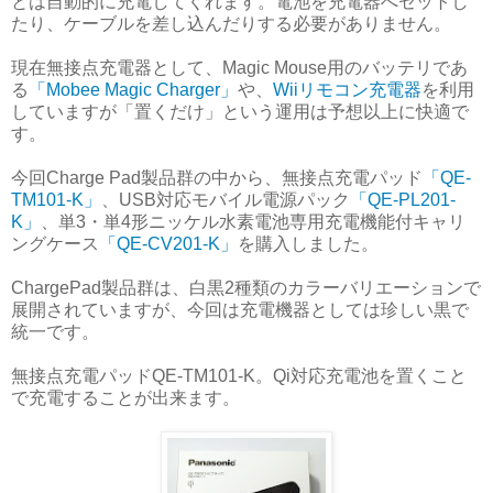
とは自動的に充電してくれます。電池を充電器へセットし
たり、ケーブルを差し込んだりする必要がありません。
現在無接点充電器として、Magic Mouse用のバッテリであ
る
「Mobee Magic Charger」
や、
Wiiリモコン充電器
を利用
していますが「置くだけ」という運用は予想以上に快適で
す。
今回Charge Pad製品群の中から、無接点充電パッド
「QE-
TM101-K」
、USB対応モバイル電源パック
「QE-PL201-
K」
、単3・単4形ニッケル水素電池専用充電機能付キャリ
ングケース
「QE-CV201-K」
を購入しました。
ChargePad製品群は、白黒2種類のカラーバリエーションで
展開されていますが、今回は充電機器としては珍しい黒で
統一です。
無接点充電パッドQE-TM101-K。Qi対応充電池を置くこと
で充電することが出来ます。