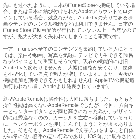
先にも述べたように、日本のiTunesStoreへ接続している場
合、または日本に結び付けられたAppletアカウントでログ
インしている場合、残念ながら、AppleTVの売りである映
画やテレビのレンタル機能などは利用できません。日本の
iTunes Storeで動画配信が行われていない以上、当然なので
すが、魅力が大きく失われてしまうことも事実です。
一方、iTunesへ全てのコンテンツを集約している人にとっ
ては、楽曲や動画、写真を気軽にテレビで再生できる簡易
なデバイスとして重宝しそうです。現在の機能的には旧
AppleTVと変わりませんが、大幅に価格が安くなり、筐体
も小型化している点で魅力が増しています。また、今後の
機能追加も期待できるかもしれません(旧AppleTVの機能追
加行われない旨、Appleより発表されています)。
新型AppleRemoteは操作性は大幅に落ちました。もともと
操作性能は高くないAppleRemoteでしたが、今回、方向キ
ーとセンターボタンとが同じ高さになった為か、デザイン
的には秀逸なものの、カーソルを左右へ移動しているうち
に、センターボタンを押しこんでしまうことが度々ありま
した。そもそも、AppleRemoteで文字入力をすること自体
が非常に使い勝手の悪い行為であり、iOS向けに配布されて