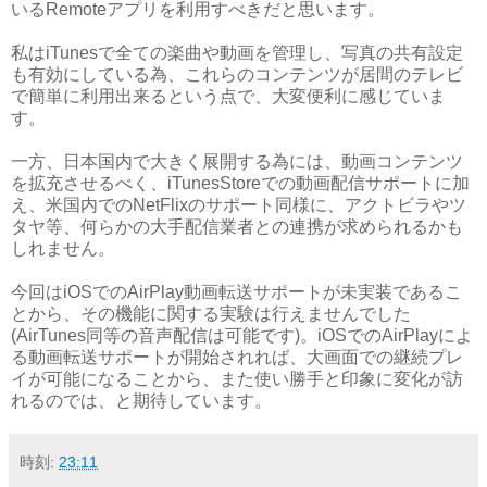
いるRemoteアプリを利用すべきだと思います。
私はiTunesで全ての楽曲や動画を管理し、写真の共有設定
も有効にしている為、これらのコンテンツが居間のテレビ
で簡単に利用出来るという点で、大変便利に感じていま
す。
一方、日本国内で大きく展開する為には、動画コンテンツ
を拡充させるべく、iTunesStoreでの動画配信サポートに加
え、米国内でのNetFlixのサポート同様に、アクトビラやツ
タヤ等、何らかの大手配信業者との連携が求められるかも
しれません。
今回はiOSでのAirPlay動画転送サポートが未実装であるこ
とから、その機能に関する実験は行えませんでした
(AirTunes同等の音声配信は可能です)。iOSでのAirPlayによ
る動画転送サポートが開始されれば、大画面での継続プレ
イが可能になることから、また使い勝手と印象に変化が訪
れるのでは、と期待しています。
時刻:
23:11