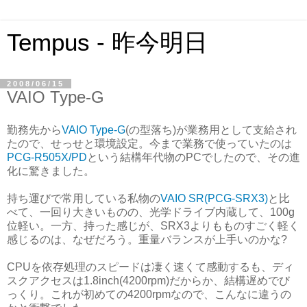
Tempus - 昨今明日
2008/06/15
VAIO Type-G
勤務先から
VAIO Type-G
(の型落ち)が業務用として支給され
たので、せっせと環境設定。今まで業務で使っていたのは
PCG-R505X/PD
という結構年代物のPCでしたので、その進
化に驚きました。
持ち運びで常用している私物の
VAIO SR(PCG-SRX3)
と比
べて、一回り大きいものの、光学ドライブ内蔵して、100g
位軽い。一方、持った感じが、SRX3よりもものすごく軽く
感じるのは、なぜだろう。重量バランスが上手いのかな?
CPUを依存処理のスピードは凄く速くて感動するも、ディ
スクアクセスは1.8inch(4200rpm)だからか、結構遅めでび
っくり。これが初めての4200rpmなので、こんなに違うの