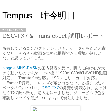
Tempus - 昨今明日
2010/02/05
DSC-TX7 & Transfet-Jet 試用レポート
所有しているコンパクトデジカメも、ケータイもだいぶ古
くなり、そろそろ動画を気軽に撮影できる環境が欲しい
な、と思っていました。
bloggie MHS-PM5K
の国内発表を受け、購入に向け心が大
きく動いたのですが、その後「1920x1080/60i AVCHD動画
対応」「TransferJet対応」「SDメモリーカード対応」
「Exmor R採用」「レンズが飛び出さない」と極まったス
ペックのCyber-shot、
DSC-TX7
の発売が発表され、あっけ
なくTX7派へ転向、購入を決めました。ソニービルで色を
確認しレッドを選択、sony styleで発注しました。