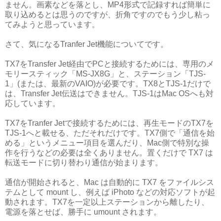
ません。画素などを落とし、MP4形式で記録すれば簡単に
取り込めるとは思うのですが、折角ですのでもう少し粘っ
てみようと思っています。
さて、気になるTranfer Jet機能についてです。
TX7をTransfer Jet経由でPCと接続するためには、専用のメ
モリースティック「MS-JX8G」と、ステーション「TJS-
1」(または、最新のVAIO)が必要です。TX8とTJS-1だけで
は、Transfer Jet伝送はできません。TJS-1はMac OSへも対
応しています。
TX7をTranfer Jetで接続するためには、再生モードのTX7を
TJS-1へと載せる、ただそれだけです。TX7側で「通信を始
める」というメニュー項目を選んだり、Mac側で特別な操
作を行うなどの必要は全くありません。置くだけで TX7 は
転送モードに切り替わり通信が始まります。
通信が開始されると、Mac は自動的に TX7 をファイルシス
テムとして mount し、例えば iPhoto などの対応ソフトが起
動されます。TX7を一定以上ステーションから離したり、
電源を落とせば、勝手に umount されます。