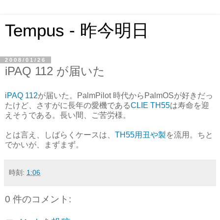
Tempus - 昨今明日
2008/01/26
iPAQ 112 が届いた
iPAQ 112
が届いた。PalmPilot 時代からPalmOSが好きだっ
たけど、さすがに長年の愛機である
CLIE TH55
は寿命を迎
えそうである。長い間、ご苦労様。
とは言え、しばらくケースは、
TH55用丑や製
を流用。ちと
でかいが、まずまず。
時刻:
1:06
0 件のコメント: