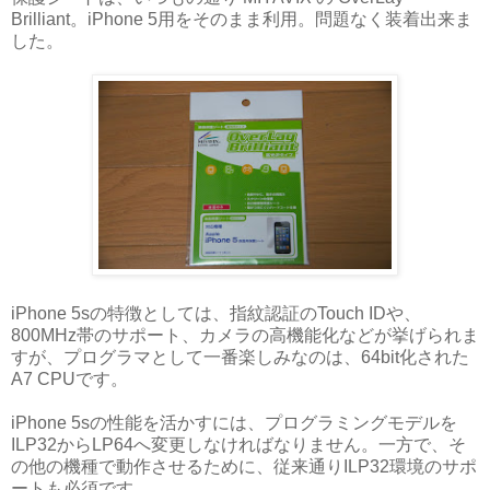
Brilliant。iPhone 5用をそのまま利用。問題なく装着出来ま
した。
iPhone 5sの特徴としては、指紋認証のTouch IDや、
800MHz帯のサポート、カメラの高機能化などが挙げられま
すが、プログラマとして一番楽しみなのは、64bit化された
A7 CPUです。
iPhone 5sの性能を活かすには、プログラミングモデルを
ILP32からLP64へ変更しなければなりません。一方で、そ
の他の機種で動作させるために、従来通りILP32環境のサポ
ートも必須です。