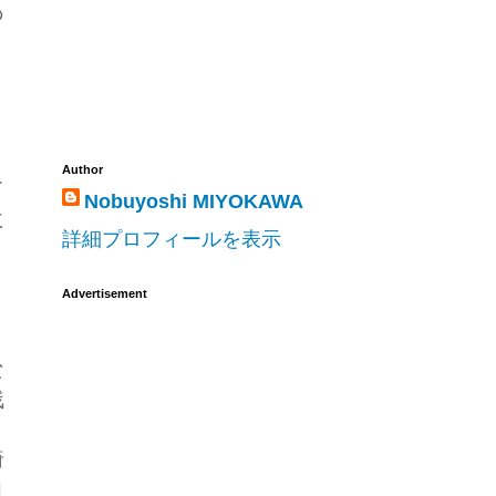
あ
Author
て
Nobuyoshi MIYOKAWA
に
詳細プロフィールを表示
Advertisement
な
残
綺
コ