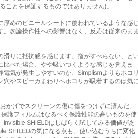
ることを保証するものではありません)。
に厚めのビニールシートに覆われているような感
す。勿論操作性への影響はなく、反応は従来のま
や指の滑りに抵抗感を感じます。指がすべらない、と
smに比べた場合、やや吸いつくような感じを覚えま
気が発生しやすいのか、Simplismよりもホコ
ン穴やスピーカまわりへホコリが吸着するのは気
ルムのおかげでスクリーンの傷に傷をつけずに済んだ、
4でも保護フィルムはなるべく保護性能の高いものを使
isible SHIELDはしばらく試してみる価値があ
ble SHILEDの気になる点も、使い込むうちに変化