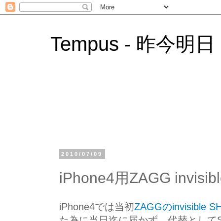
Tempus - 昨今明日
2010/07/09
iPhone4用ZAGG invisi
iPhone4では当初
ZAGGのinvisible S
た為に当日迄に届かず、代替としてSimp