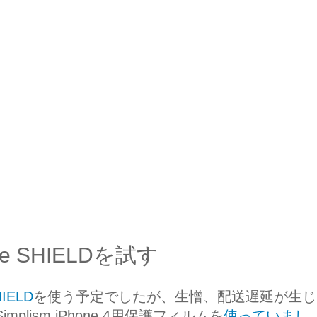
ble SHIELDを試す
HIELD
を使う予定でしたが、生憎、配送遅延が生じ
lism iPhone 4用保護フィルムを
使っていまし