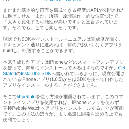
まだまだ基本的な画面を構成できる程度のAPIが公開された
に過ぎません。また、所謂「原理試作」的な位置づけで、
「大きく変化する可能性が高いです」と宣言されていま
す。それでも、とても楽しそうです。
現状でもSDKやインストールマニュアルは完成度が高く、
ドキュメント通りに進めれば、何の戸惑いもなくアプリを
buildし、転送することができます。
本来作成したアプリはiPhoneなどのスマートフォンアプリ
を使って、簡単にインストールできるはずなのですが、
Get
Stated
の
Install the SDK
へ書かれているように、現在公開さ
れているiPhoneアプリ(1.0.5)からはSDKを使って自作した
アプリをインストールすることができません。
そこで
libpebble
を使う方法が推奨されています。このコマ
ンドラインアプリを使用すれば、iPhoneアプリを使わず、
直接Pebble Watchへアプリをインストールすることが可能
です。この手法のほうが、より迅速に開発を進める上でも
便利でしょう。