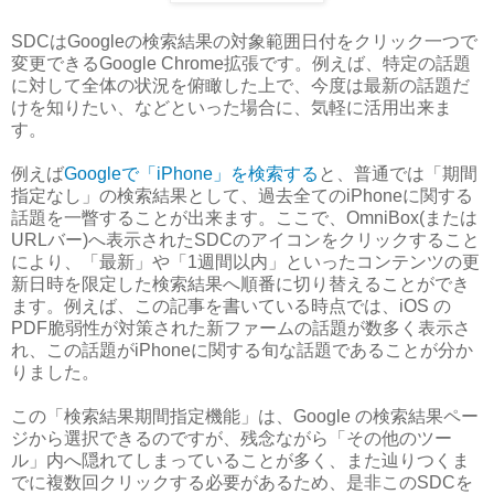
SDCはGoogleの検索結果の対象範囲日付をクリック一つで
変更できるGoogle Chrome拡張です。例えば、特定の話題
に対して全体の状況を俯瞰した上で、今度は最新の話題だ
けを知りたい、などといった場合に、気軽に活用出来ま
す。
例えば
Googleで「iPhone」を検索する
と、普通では「期間
指定なし」の検索結果として、過去全てのiPhoneに関する
話題を一瞥することが出来ます。ここで、OmniBox(または
URLバー)へ表示されたSDCのアイコンをクリックすること
により、「最新」や「1週間以内」といったコンテンツの更
新日時を限定した検索結果へ順番に切り替えることができ
ます。例えば、この記事を書いている時点では、iOS の
PDF脆弱性が対策された新ファームの話題が数多く表示さ
れ、この話題がiPhoneに関する旬な話題であることが分か
りました。
この「検索結果期間指定機能」は、Google の検索結果ペー
ジから選択できるのですが、残念ながら「その他のツー
ル」内へ隠れてしまっていることが多く、また辿りつくま
でに複数回クリックする必要があるため、是非このSDCを